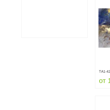
ТА1-4
от 