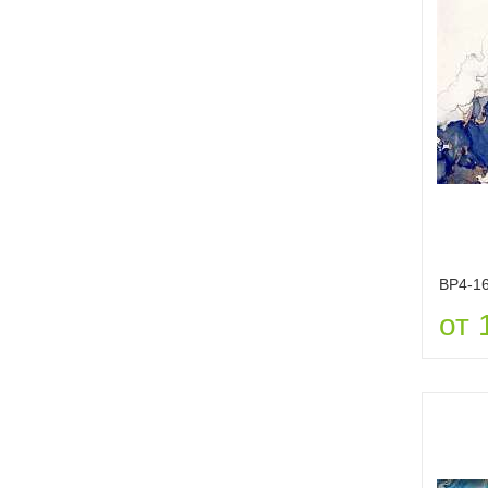
ВР4-1
от 