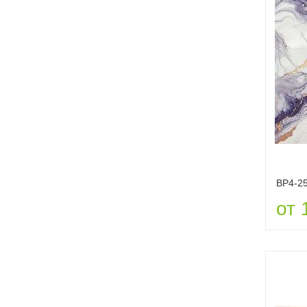
ВР4-2
от 