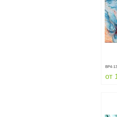
ВР4-1
от 