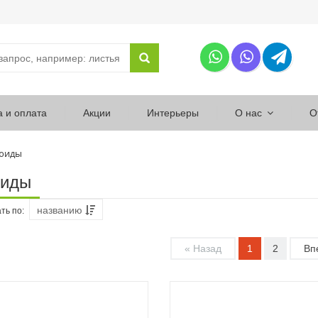
а и оплата
Акции
Интерьеры
О нас
О
юиды
иды
названию
ть по:
« Назад
1
2
Вп