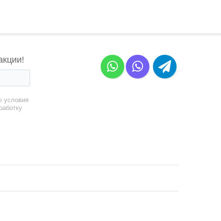
акции!
ю условия
работку