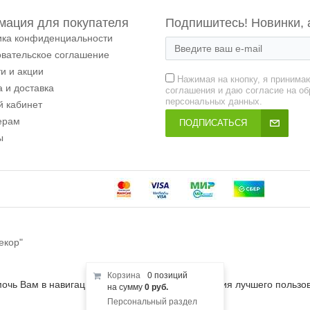
ация для покупателя
Подпишитесь! Новинки, 
ика конфиденциальности
овательское соглашение
и и акции
Нажимая на кнопку, я принима
 и доставка
соглашения и даю согласие на об
персональных данных.
й кабинет
ерам
ПОДПИСАТЬСЯ
ы
екор"
Корзина
0 позиций
мочь Вам в навигации, а также для предоставления лучшего пользо
на сумму
0 руб.
Персональный раздел