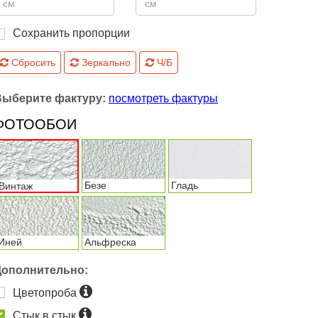
Сохранить пропорции
Сбросить
Зеркально
Ч/Б
Выберите фактуру:
посмотреть фактуры
ФОТООБОИ
Безе
Гладь
Винтаж
Иней
Альфреска
Дополнительно:
Цветопроба
Стык в стык