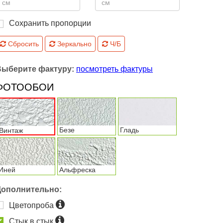
Сохранить пропорции
Сбросить
Зеркально
Ч/Б
Выберите фактуру:
посмотреть фактуры
ФОТООБОИ
Безе
Гладь
Винтаж
Иней
Альфреска
Дополнительно:
Цветопроба
Стык в стык