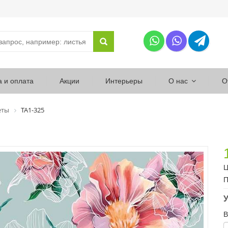
а и оплата
Акции
Интерьеры
О нас
О
еты
ТА1-325
Ц
П
У
В