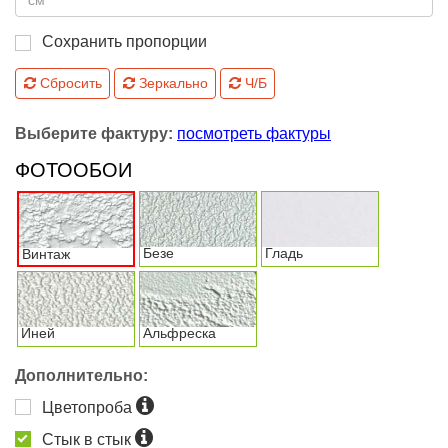
Сохранить пропорции
Сбросить
Зеркально
Ч/Б
Выберите фактуру:
посмотреть фактуры
ФОТООБОИ
Безе
Гладь
Винтаж
Иней
Альфреска
Дополнительно:
Цветопроба
Стык в стык