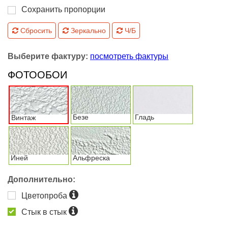
Сохранить пропорции
Сбросить
Зеркально
Ч/Б
Выберите фактуру:
посмотреть фактуры
ФОТООБОИ
Безе
Гладь
Винтаж
Иней
Альфреска
Дополнительно:
Цветопроба
Стык в стык