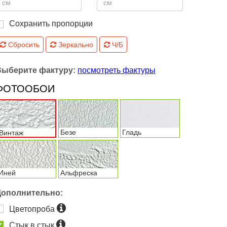
Сохранить пропорции
Сбросить
Зеркально
Ч/Б
Выберите фактуру:
посмотреть фактуры
ФОТООБОИ
Безе
Гладь
Винтаж
Иней
Альфреска
Дополнительно:
Цветопроба
Стык в стык