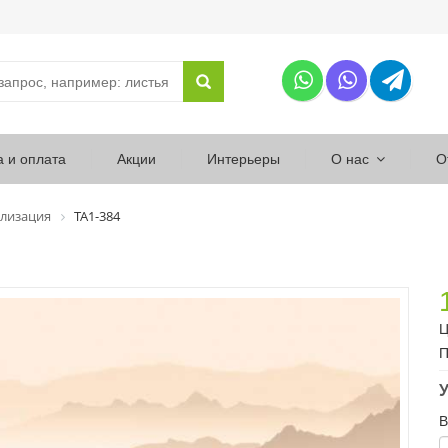
а и оплата
Акции
Интерьеры
О нас
О
лизация
ТА1-384
Ц
П
У
В