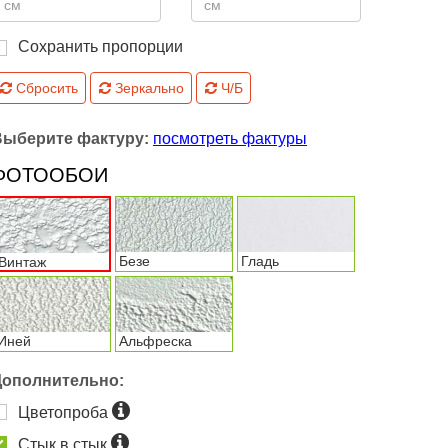
Сохранить пропорции
Сбросить
Зеркально
Ч/Б
Выберите фактуру:
посмотреть фактуры
ФОТООБОИ
Безе
Гладь
Винтаж
Иней
Альфреска
Дополнительно:
Цветопроба
Стык в стык