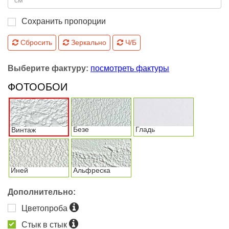
Сохранить пропорции
Сбросить
Зеркально
Ч/Б
Выберите фактуру:
посмотреть фактуры
ФОТООБОИ
Безе
Гладь
Винтаж
Иней
Альфреска
Дополнительно:
Цветопроба
Стык в стык