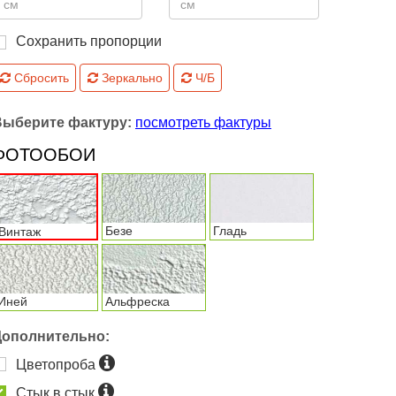
Сохранить пропорции
Сбросить
Зеркально
Ч/Б
Выберите фактуру:
посмотреть фактуры
ФОТООБОИ
Безе
Гладь
Винтаж
Иней
Альфреска
Дополнительно:
Цветопроба
Стык в стык