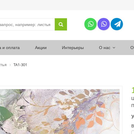
а и оплата
Акции
Интерьеры
О нас
О
тья
ТА1-301
Ц
П
У
В