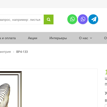
а и оплата
Акции
Интерьеры
О нас
О
ометрия
ВР4-133
Ц
П
У
В