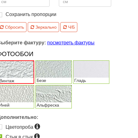
Сохранить пропорции
Сбросить
Зеркально
Ч/Б
Выберите фактуру:
посмотреть фактуры
ФОТООБОИ
Безе
Гладь
Винтаж
Иней
Альфреска
Дополнительно:
Цветопроба
Стык в стык