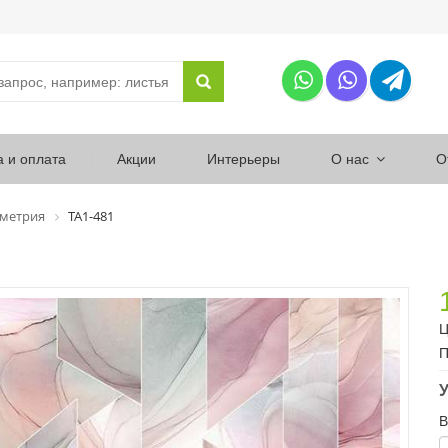
а и оплата
Акции
Интерьеры
О нас
О
ометрия
ТА1-481
Ц
П
У
В