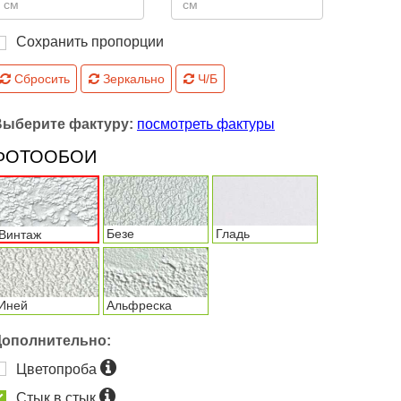
Сохранить пропорции
Сбросить
Зеркально
Ч/Б
Выберите фактуру:
посмотреть фактуры
ФОТООБОИ
Безе
Гладь
Винтаж
Иней
Альфреска
Дополнительно:
Цветопроба
Стык в стык