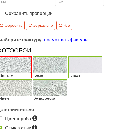
Сохранить пропорции
Сбросить
Зеркально
Ч/Б
Выберите фактуру:
посмотреть фактуры
ФОТООБОИ
Безе
Гладь
Винтаж
Иней
Альфреска
Дополнительно:
Цветопроба
Стык в стык