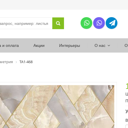
а и оплата
Акции
Интерьеры
О нас
О
ометрия
ТА1-468
Ц
П
У
В