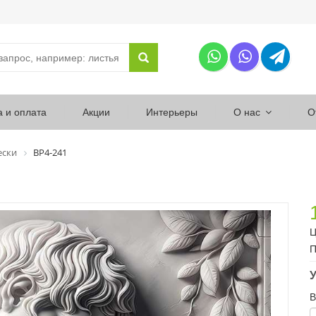
а и оплата
Акции
Интерьеры
О нас
О
ески
ВР4-241
Ц
П
У
В