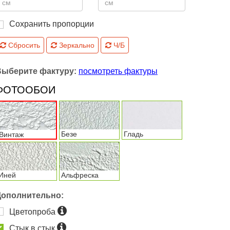
Сохранить пропорции
Сбросить
Зеркально
Ч/Б
Выберите фактуру:
посмотреть фактуры
ФОТООБОИ
Безе
Гладь
Винтаж
Иней
Альфреска
Дополнительно:
Цветопроба
Стык в стык