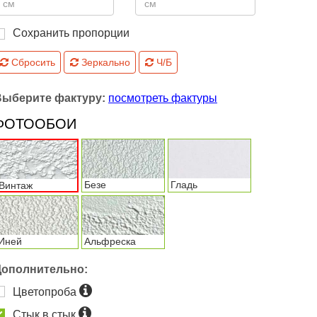
Сохранить пропорции
Сбросить
Зеркально
Ч/Б
Выберите фактуру:
посмотреть фактуры
ФОТООБОИ
Безе
Гладь
Винтаж
Иней
Альфреска
Дополнительно:
Цветопроба
Стык в стык