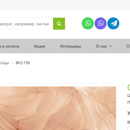
а и оплата
Акции
Интерьеры
О нас
О
юиды
ВР2-159
Ц
П
У
В