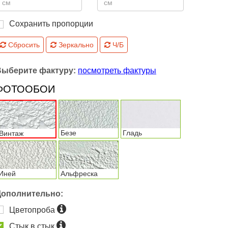
Сохранить пропорции
Сбросить
Зеркально
Ч/Б
Выберите фактуру:
посмотреть фактуры
ФОТООБОИ
Безе
Гладь
Винтаж
Иней
Альфреска
Дополнительно:
Цветопроба
Стык в стык