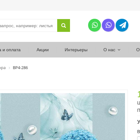
а и оплата
Акции
Интерьеры
О нас
О
ора
ВР4-286
Ц
П
У
В