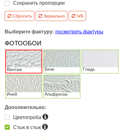
Сохранить пропорции
Сбросить
Зеркально
Ч/Б
Выберите фактуру:
посмотреть фактуры
ФОТООБОИ
Безе
Гладь
Винтаж
Иней
Альфреска
Дополнительно:
Цветопроба
Стык в стык