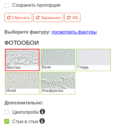
Сохранить пропорции
Сбросить
Зеркально
Ч/Б
Выберите фактуру:
посмотреть фактуры
ФОТООБОИ
Безе
Гладь
Винтаж
Иней
Альфреска
Дополнительно:
Цветопроба
Стык в стык