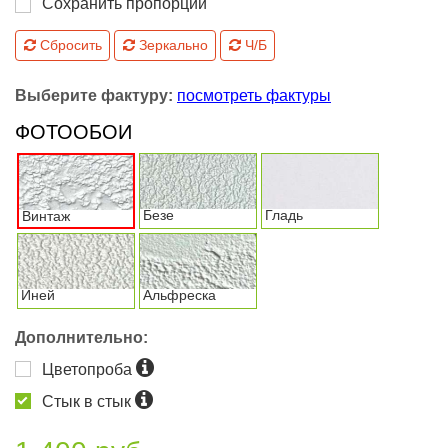
Сохранить пропорции
Сбросить
Зеркально
Ч/Б
Выберите фактуру:
посмотреть фактуры
ФОТООБОИ
Безе
Гладь
Винтаж
Иней
Альфреска
Дополнительно:
Цветопроба
Стык в стык