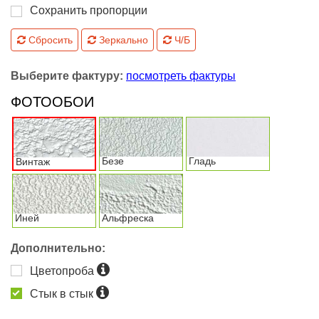
Сохранить пропорции
Сбросить
Зеркально
Ч/Б
Выберите фактуру:
посмотреть фактуры
ФОТООБОИ
Безе
Гладь
Винтаж
Иней
Альфреска
Дополнительно:
Цветопроба
Стык в стык